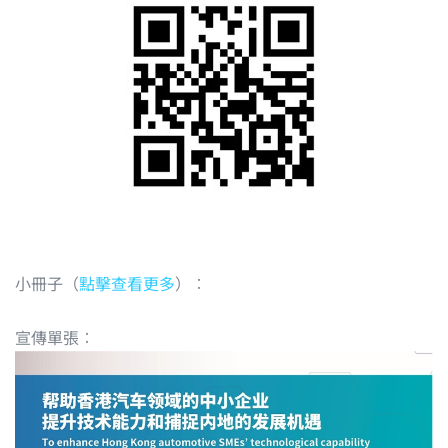
小冊子（
點擊查看更多
）︰
宣傳單張︰