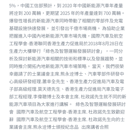
5%，中國工信部預計，到 2020 年中國新能源汽車年產量
將逹到 200 萬輛，更期望 2025 年的年產量達到 700 萬輛。
爆發性增長的新能源汽車同時帶動了相關的零部件及充電
基礎設施快速發展， 並引發出千億市場商機。 為協助企業
把握進入中國內地新能源汽車市場先機，國際汽車及航空
工程學會-香港聯同香港生產力促進局於2018年8月28日在
生產力大樓舉行「綠色及智慧運輸發展研討會」，一同分
析及探討新能源汽車相關的技術和標準以及發展趨勢，並
同時推介開拓內地新能源汽車市場策略。 當天，我們很榮
幸邀請了的士業議會主席.熊永逹博士、汽車零部件研發中
心高級研發經理.蕭幸全先生、香港生產力促進局汽車及電
子部高級經理.莫天德先生、香港生產力促進局汽車及電子
部工程經理.李偉聰博士及本會主席. 杜政諾先生就不同的新
能源汽車項目為大家進行講解。 綠色及智慧運輸發展研討
會 國際汽車及航空工程學會-香港主席. 杜政諾先生致歡迎
辭 國際汽車及航空工程學會-香港主席. 杜政諾先生向的士
業議會主席.熊永逹博士頒授紀念品 出席講者合照