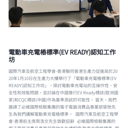
電動車充電樁標準(EV READY)認知工作
坊
國際汽車及航空工程學會-香港聯同香港生產力促進局於20
20年1月10日在生產力大樓舉行了「電動車充電樁標準(EV
READY)認知工作坊」，探討電動車充電站的互操作性、安
全性和效能問題，並討論在中國推行EV Ready標誌(歐洲國
家)和CQC標誌(中國)作為基準測試的可能性。 當天，我們
邀請了必維國際檢驗集團的電子電器消費品事業部張弛先
生為我們講解電動車充電樁標準。 國際汽車及航空工程學
會-香港前主席周浩文先生致歡迎辭 必維國際檢驗集團的